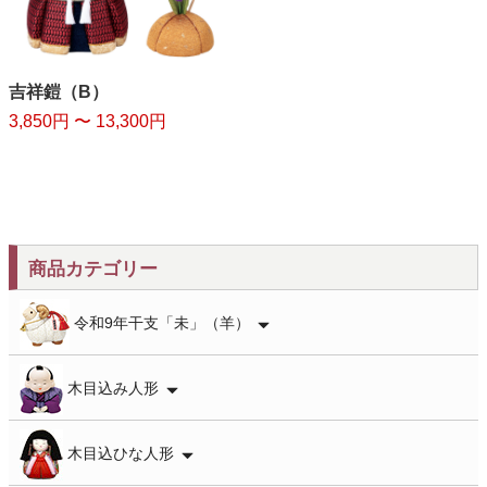
吉祥鎧（B）
3,850円 〜 13,300円
商品カテゴリー
令和9年干支「未」（羊）
木目込み人形
木目込ひな人形