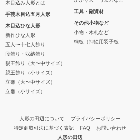
木目込み人形とは
工具・副資材
手芸木目込五月人形
その他小物など
木目込ひな人形
小物・木札など
新作ひな人形
桐板（押絵用羽子板
五人〜十七人飾り
段飾り・収納飾り
親王飾り（大〜中サイズ）
親王飾り（小サイズ）
立雛（大〜中サイズ）
立雛（小サイズ）
人形の田辺について
プライバシーポリシー
特定商取引法に基づく表記
FAQ
お問い合わせ
人形の田辺