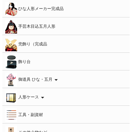
ひな人形メーカー完成品
手芸木目込五月人形
兜飾り（完成品
飾り台
御道具 ひな・五月
人形ケース
工具・副資材