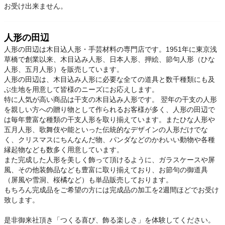
お受け出来ません。
人形の田辺
人形の田辺は木目込人形・手芸材料の専門店です。1951年に東京浅
草橋で創業以来、木目込み人形、日本人形、押絵、節句人形（ひな
人形、五月人形）を販売しています。
人形の田辺は、木目込み人形に必要な全ての道具と数千種類にも及
ぶ生地を用意して皆様のニーズにお応えします。
特に人気が高い商品は干支の木目込み人形です。 翌年の干支の人形
を親しい方への贈り物として作られるお客様が多く、人形の田辺で
は毎年豊富な種類の干支人形を取り揃えています。またひな人形や
五月人形、歌舞伎や能といった伝統的なデザインの人形だけでな
く、クリスマスにちんなんだ物、パンダなどのかわいい動物や各種
縁起物なども数多く用意しています。
また完成した人形を美しく飾って頂けるように、ガラスケースや屏
風、その他装飾品なども豊富に取り揃えており、お節句の御道具
（屏風や雪洞、桜橘など）も単品販売しております。
もちろん完成品をご希望の方には完成品の加工を2週間ほどでお受け
致します。
是非御来社頂き「つくる喜び、飾る楽しさ」を体験してください。