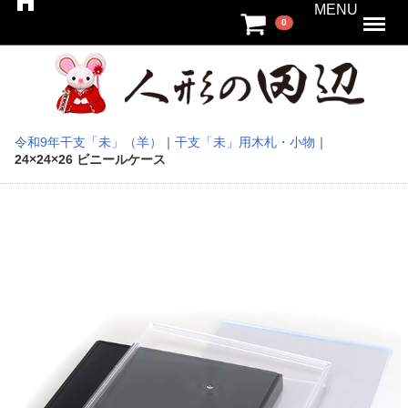
MENU
Menu
0
令和9年干支「未」（羊）
干支「未」用木札・小物
24×24×26 ビニールケース