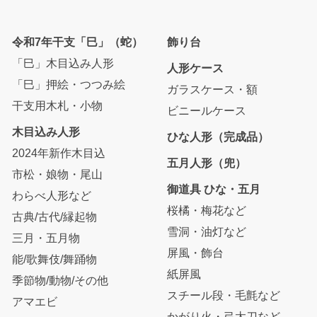
令和7年干支「巳」（蛇）
飾り台
「巳」木目込み人形
人形ケース
「巳」押絵・つつみ絵
ガラスケース・額
干支用木札・小物
ビニールケース
木目込み人形
ひな人形（完成品）
2024年新作木目込
五月人形（兜）
市松・娘物・尾山
御道具 ひな・五月
わらべ人形など
桜橘・梅花など
古典/古代/縁起物
雪洞・油灯など
三月・五月物
屏風・飾台
能/歌舞伎/舞踊物
紙屏風
季節物/動物/その他
スチール段・毛氈など
アマエビ
かがり火・弓太刀など